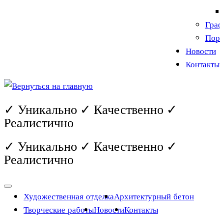
Гра
Пор
Новости
Контакты
✓ Уникально ✓ Качественно ✓
Реалистично
✓ Уникально ✓ Качественно ✓
Реалистично
Художественная отделка
Архитектурный бетон
Творческие работы
Новости
Контакты