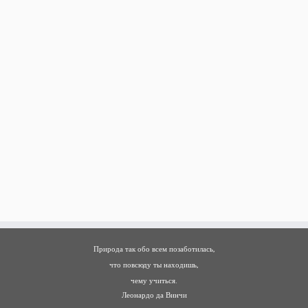
Природа так обо всем позаботилась,
что повсюду ты находишь,
чему учиться.
Леонардо да Винчи