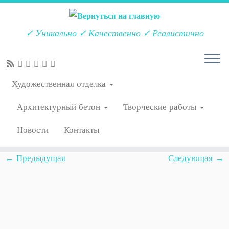
✓ Уникально ✓ Качественно ✓ Реалистично
Перейти
Главная
»
2020
»
Октябрь
»
06
»
Средиземноморские
к
Художественная отделка
мотивы в Подмосковье
»
57
содержимому
Архитектурный бетон
Творческие работы
57
Новости
Контакты
← Предыдущая
Следующая →