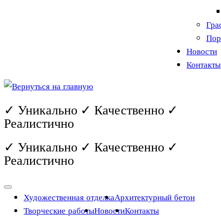
Гра
Пор
Новости
Контакты
✓ Уникально ✓ Качественно ✓
Реалистично
✓ Уникально ✓ Качественно ✓
Реалистично
Художественная отделка
Архитектурный бетон
Творческие работы
Новости
Контакты