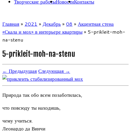
Творческие работы
Новости
Контакты
Главная
»
2021
»
Декабрь
»
08
»
Акцентная стена
«Скала и мох» в интерьере квартиры
»
5-prikleit-moh-
na-stenu
5-prikleit-moh-na-stenu
← Предыдущая
Следующая →
Природа так обо всем позаботилась,
что повсюду ты находишь,
чему учиться.
Леонардо да Винчи