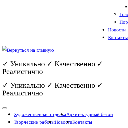
Гра
Пор
Новости
Контакты
✓ Уникально ✓ Качественно ✓
Реалистично
✓ Уникально ✓ Качественно ✓
Реалистично
Художественная отделка
Архитектурный бетон
Творческие работы
Новости
Контакты