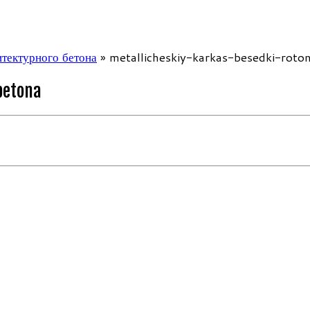
итектурного бетона
»
metallicheskiy-karkas-besedki-roto
betona