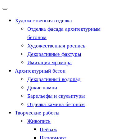
Перейти
к
Художественная отделка
содержимому
Отделка фасада архитектурным
бетоном
Художественная роспись
Декоративные фактуры
Имитация мрамора
Архитектурный бетон
Декоративный водопад
Дикие камни
Барельефы и скульптуры
Отделка камина бетоном
Творческие работы
Живопись
Пейзаж
Натюрморт