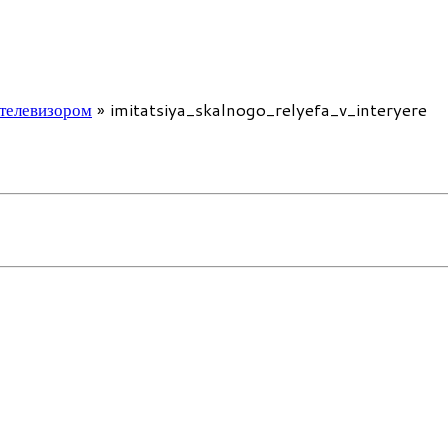
 телевизором
»
imitatsiya_skalnogo_relyefa_v_interyere