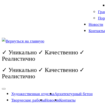
Гра
Пор
Новости
Контакты
✓ Уникально ✓ Качественно ✓
Реалистично
✓ Уникально ✓ Качественно ✓
Реалистично
Художественная отделка
Архитектурный бетон
Творческие работы
Новости
Контакты