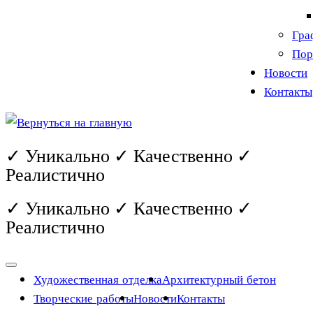
Гра
Пор
Новости
Контакты
✓ Уникально ✓ Качественно ✓
Реалистично
✓ Уникально ✓ Качественно ✓
Реалистично
Художественная отделка
Архитектурный бетон
Творческие работы
Новости
Контакты