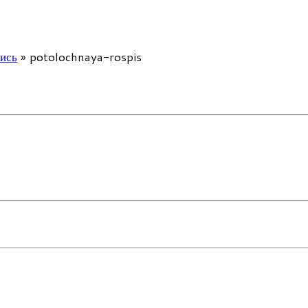
ись
»
potolochnaya-rospis