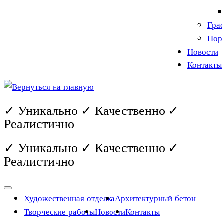
Гра
Пор
Новости
Контакты
✓ Уникально ✓ Качественно ✓
Реалистично
✓ Уникально ✓ Качественно ✓
Реалистично
Художественная отделка
Архитектурный бетон
Творческие работы
Новости
Контакты