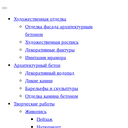
Перейти
к
Художественная отделка
содержимому
Отделка фасада архитектурным
бетоном
Художественная роспись
Декоративные фактуры
Имитация мрамора
Архитектурный бетон
Декоративный водопад
Дикие камни
Барельефы и скульптуры
Отделка камина бетоном
Творческие работы
Живопись
Пейзаж
Натюрморт