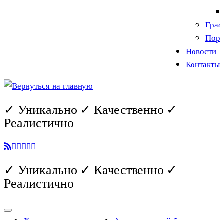
Гра
Пор
Новости
Контакты
✓ Уникально ✓ Качественно ✓
Реалистично
✓ Уникально ✓ Качественно ✓
Реалистично
Художественная отделка
Архитектурный бетон