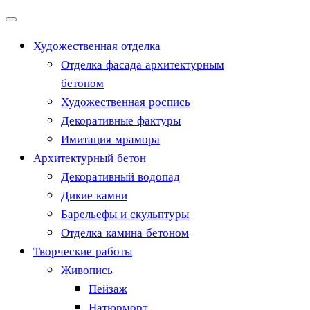
Перейти
к
Художественная отделка
содержимому
Отделка фасада архитектурным
бетоном
Художественная роспись
Декоративные фактуры
Имитация мрамора
Архитектурный бетон
Декоративный водопад
Дикие камни
Барельефы и скульптуры
Отделка камина бетоном
Творческие работы
Живопись
Пейзаж
Натюрморт