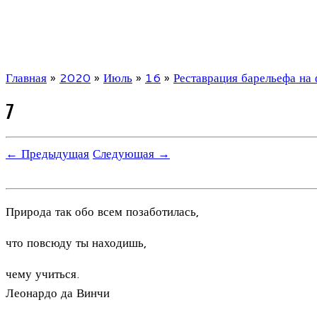
Главная
»
2020
»
Июль
»
16
»
Реставрация барельефа на
7
← Предыдущая
Следующая →
Природа так обо всем позаботилась,
что повсюду ты находишь,
чему учиться.
Леонардо да Винчи