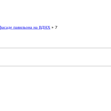
 фасаде павильона на ВДНХ
»
7