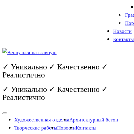
Гра
Пор
Новости
Контакты
✓ Уникально ✓ Качественно ✓
Реалистично
✓ Уникально ✓ Качественно ✓
Реалистично
Художественная отделка
Архитектурный бетон
Творческие работы
Новости
Контакты