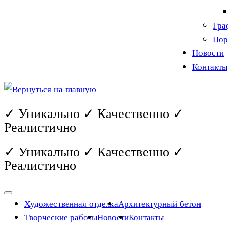
Гра
Пор
Новости
Контакты
✓ Уникально ✓ Качественно ✓
Реалистично
✓ Уникально ✓ Качественно ✓
Реалистично
Художественная отделка
Архитектурный бетон
Творческие работы
Новости
Контакты